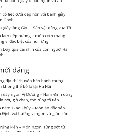
 mua bánh giầy ở đâu ngon và an
n?
cỗ tiệc cưới đẹp hơn với bánh giầy
n Gánh
 giầy làng Gàu – Sản vật dâng vua Tổ
 lam nếp nương – món cơm mang
g vị đặc biệt của núi rừng
 Dày qua cái nhìn của con người Hà
nh
 mới đăng
ng địa chỉ chuyên bán bánh chưng
 không thể bỏ lỡ tại Hà Nội
h dày ngon Vị Dương – Nam Định dùng
lễ hội, giỗ chạp, thờ cúng tổ tiên
 nắm Giao Thủy – Món ăn đặc sản
Định với hương vị ngon và giòn sần
trứng kiến – Món ngon ‘sửng sốt’ từ