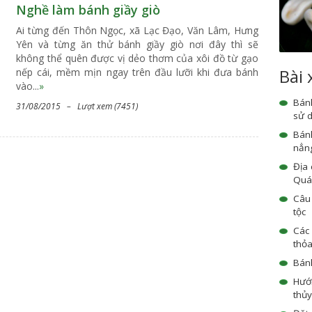
Nghề làm bánh giầy giò
Ai từng đến Thôn Ngọc, xã Lạc Đạo, Văn Lâm, Hưng
Yên và từng ăn thử bánh giầy giò nơi đây thì sẽ
không thể quên được vị dẻo thơm của xôi đồ từ gạo
Bài
nếp cái, mềm mịn ngay trên đầu lưỡi khi đưa bánh
vào...
»
Bánh
31/08/2015 – Lượt xem (7451)
sử 
Bánh
nẳn
Địa 
Quá
Câu 
tộc
Các
thỏ
Bán
Hướ
thủy