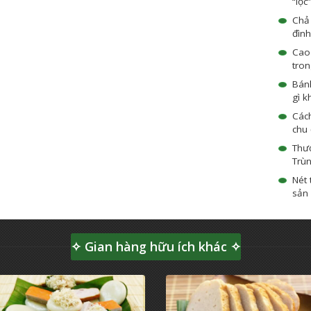
“lộc
Chả
đình
Cao
tron
Bánh
gì k
Các
chu
Thư
Trù
Nét 
sản 
✧ Gian hàng hữu ích khác ✧