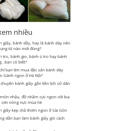
 xem nhiều
 giầy, bánh dầy, hay là bánh dày nên
dụng từ nào mới đúng?
 tro, bánh gio, bánh ú tro hay bánh
g…bạn có biết?
chỉ bạn tìm mua đặc sản bánh dày
n Gánh ngon ở Hà Nội?
chuyện bánh giầy gắn liền lịch sử dân
 món nhậu, đồ nhắm cực ngon với bia
a cơn nóng nực mùa hè
h giầy kẹp chả thơm ngon ở Sài Gòn
ng dẫn bạn làm bánh giầy giò cách