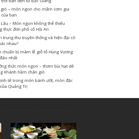
” trời ban đến từ Bắc Giang
 giò – món ngon cho mâm cơm gia
 của bạn
 Lầu – Món ngon không thể thiếu
g thực đơn phố cổ Hội An
 trung thu truyền thống và hiện đại có
hác nhau?
h chuẩn bị mâm lễ giỗ tổ Hùng Vương
 đáo nhất
ởng thức món ngon – thơm bùi hạt dẻ
ng Khánh hầm chân giò
tinh tế trong món bánh ướt, món đặc
của Quảng Trị