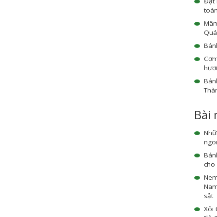
Đặt
toà
Mâm 
Quá
Bánh
Cơm
hươn
Bánh
Thà
Bài
Nhữ
ngon
Bán
cho 
Nem
Nam 
sật
Xôi 