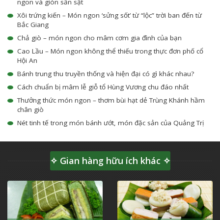
ngon và giòn sần sật
Xôi trứng kiến – Món ngon ‘sửng sốt’ từ “lộc” trời ban đến từ
Bắc Giang
Chả giò – món ngon cho mâm cơm gia đình của bạn
Cao Lầu – Món ngon không thể thiếu trong thực đơn phố cổ
Hội An
Bánh trung thu truyền thống và hiện đại có gì khác nhau?
Cách chuẩn bị mâm lễ giỗ tổ Hùng Vương chu đáo nhất
Thưởng thức món ngon – thơm bùi hạt dẻ Trùng Khánh hầm
chân giò
Nét tinh tế trong món bánh ướt, món đặc sản của Quảng Trị
✧ Gian hàng hữu ích khác ✧