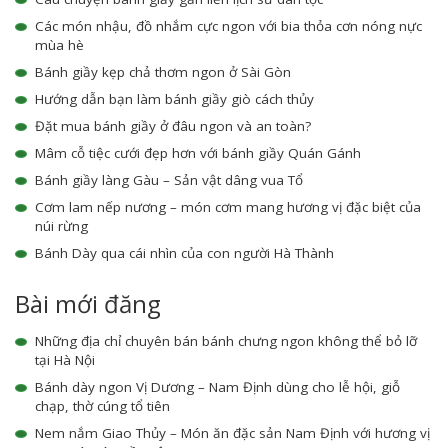
Các món nhậu, đồ nhắm cực ngon với bia thỏa cơn nóng nực
mùa hè
Bánh giầy kẹp chả thơm ngon ở Sài Gòn
Hướng dẫn bạn làm bánh giầy giò cách thủy
Đặt mua bánh giầy ở đâu ngon và an toàn?
Mâm cỗ tiệc cưới đẹp hơn với bánh giầy Quán Gánh
Bánh giầy làng Gàu – Sản vật dâng vua Tổ
Cơm lam nếp nương – món cơm mang hương vị đặc biệt của
núi rừng
Bánh Dày qua cái nhìn của con người Hà Thành
Bài mới đăng
Những địa chỉ chuyên bán bánh chưng ngon không thể bỏ lỡ
tại Hà Nội
Bánh dày ngon Vị Dương – Nam Định dùng cho lễ hội, giỗ
chạp, thờ cúng tổ tiên
Nem nắm Giao Thủy – Món ăn đặc sản Nam Định với hương vị