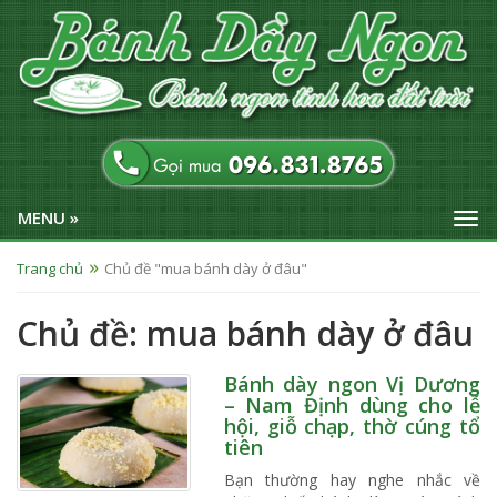
MENU »
Trang chủ
Chủ đề "mua bánh dày ở đâu"
Chủ đề: mua bánh dày ở đâu
Bánh dày ngon Vị Dương
– Nam Định dùng cho lễ
hội, giỗ chạp, thờ cúng tổ
tiên
Bạn thường hay nghe nhắc về