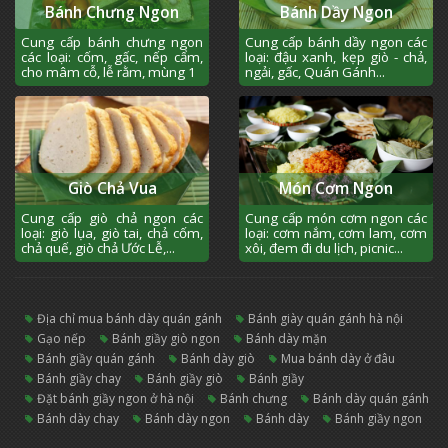
Bánh Chưng Ngon
Bánh Dầy Ngon
Cung cấp bánh chưng ngon
Cung cấp bánh dầy ngon các
các loại: cốm, gấc, nếp cẩm,
loại: đậu xanh, kẹp giò - chả,
cho mâm cỗ, lễ rằm, mùng 1
ngải, gấc, Quán Gánh...
Giò Chả Vua
Món Cơm Ngon
Cung cấp giò chả ngon các
Cung cấp món cơm ngon các
loại: giò lụa, giò tai, chả cốm,
loại: cơm nắm, cơm lam, cơm
chả quế, giò chả Ước Lễ,...
xôi, đem đi du lịch, picnic...
địa chỉ mua bánh dày quán gánh
bánh giày quán gánh hà nội
gạo nếp
bánh giầy giò ngon
bánh dày mặn
bánh giầy quán gánh
bánh dày giò
mua bánh dày ở đâu
bánh giầy chay
bánh giầy giò
bánh giầy
đặt bánh giầy ngon ở hà nội
bánh chưng
bánh dày quán gánh
bánh dày chay
bánh dày ngon
bánh dày
bánh giầy ngon