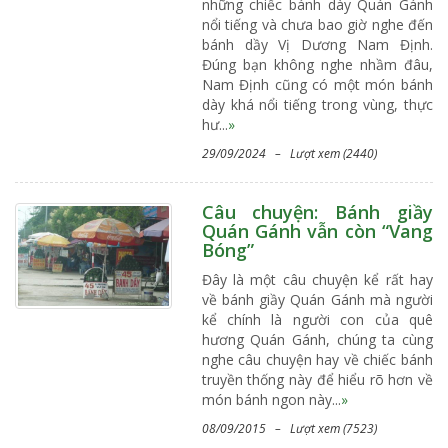
những chiếc bánh dày Quán Gánh
nổi tiếng và chưa bao giờ nghe đến
bánh dầy Vị Dương Nam Định.
Đúng bạn không nghe nhầm đâu,
Nam Định cũng có một món bánh
dày khá nổi tiếng trong vùng, thực
hư...
»
29/09/2024 – Lượt xem (2440)
Câu chuyện: Bánh giầy
Quán Gánh vẫn còn “Vang
Bóng”
Đây là một câu chuyện kể rất hay
về bánh giầy Quán Gánh mà người
kể chính là người con của quê
hương Quán Gánh, chúng ta cùng
nghe câu chuyện hay về chiếc bánh
truyền thống này để hiểu rõ hơn về
món bánh ngon này...
»
08/09/2015 – Lượt xem (7523)