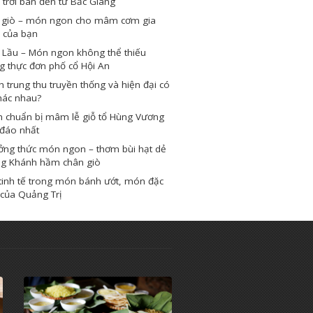
” trời ban đến từ Bắc Giang
 giò – món ngon cho mâm cơm gia
 của bạn
 Lầu – Món ngon không thể thiếu
g thực đơn phố cổ Hội An
 trung thu truyền thống và hiện đại có
hác nhau?
h chuẩn bị mâm lễ giỗ tổ Hùng Vương
 đáo nhất
ởng thức món ngon – thơm bùi hạt dẻ
ng Khánh hầm chân giò
tinh tế trong món bánh ướt, món đặc
của Quảng Trị