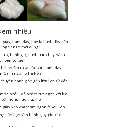
 xem nhiều
 giầy, bánh dầy, hay là bánh dày nên
dụng từ nào mới đúng?
 tro, bánh gio, bánh ú tro hay bánh
g…bạn có biết?
chỉ bạn tìm mua đặc sản bánh dày
n Gánh ngon ở Hà Nội?
chuyện bánh giầy gắn liền lịch sử dân
 món nhậu, đồ nhắm cực ngon với bia
a cơn nóng nực mùa hè
h giầy kẹp chả thơm ngon ở Sài Gòn
ng dẫn bạn làm bánh giầy giò cách