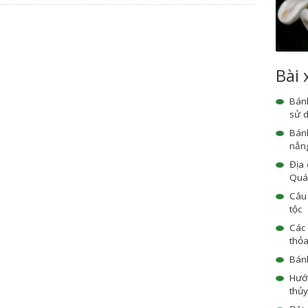
Bài
Bánh
sử 
Bánh
nẳn
Địa 
Quá
Câu 
tộc
Các
thỏ
Bán
Hướ
thủy