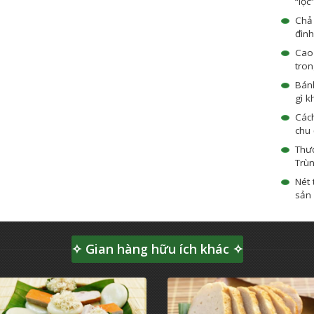
“lộc
Chả
đình
Cao
tron
Bánh
gì k
Các
chu
Thư
Trù
Nét 
sản 
✧ Gian hàng hữu ích khác ✧