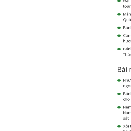
Đặt
toà
Mâm 
Quá
Bánh
Cơm
hươn
Bánh
Thà
Bài
Nhữ
ngon
Bán
cho 
Nem
Nam 
sật
Xôi 