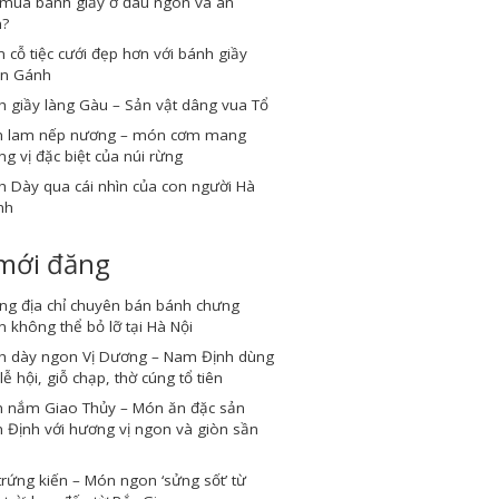
 mua bánh giầy ở đâu ngon và an
n?
cỗ tiệc cưới đẹp hơn với bánh giầy
n Gánh
 giầy làng Gàu – Sản vật dâng vua Tổ
 lam nếp nương – món cơm mang
g vị đặc biệt của núi rừng
 Dày qua cái nhìn của con người Hà
nh
 mới đăng
ng địa chỉ chuyên bán bánh chưng
 không thể bỏ lỡ tại Hà Nội
h dày ngon Vị Dương – Nam Định dùng
lễ hội, giỗ chạp, thờ cúng tổ tiên
 nắm Giao Thủy – Món ăn đặc sản
Định với hương vị ngon và giòn sần
trứng kiến – Món ngon ‘sửng sốt’ từ