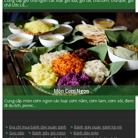
Cung cấp giò chả ngon các loại: giò lụa, giò tai, chả cốm, chả quế, giò
chả Ước Lễ,...
Món Cơm Ngon
Cung cấp món cơm ngon các loại: cơm nắm, cơm lam, cơm xôi, đem
đi du lịch, picnic...
địa chỉ mua bánh dày quán gánh
bánh giày quán gánh hà nội
gạo nếp
bánh giầy giò ngon
bánh dày mặn