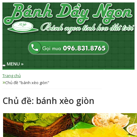
MENU »
Trang chủ
Trang chủ
Sản phẩm
Chủ đề "bánh xèo giòn"
Câu chuyện
Chủ đề: bánh xèo giòn