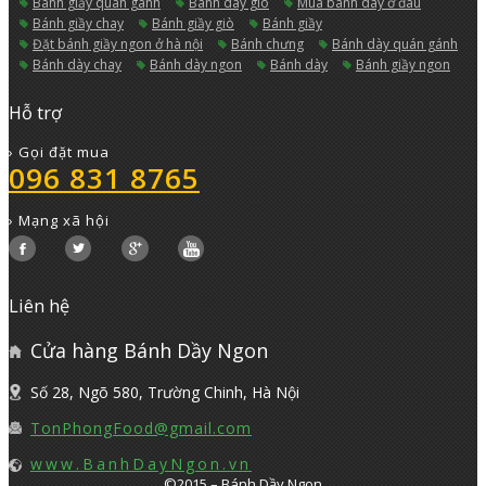
bánh giầy quán gánh
bánh dày giò
mua bánh dày ở đâu
bánh giầy chay
bánh giầy giò
bánh giầy
đặt bánh giầy ngon ở hà nội
bánh chưng
bánh dày quán gánh
bánh dày chay
bánh dày ngon
bánh dày
bánh giầy ngon
Hỗ trợ
› Gọi đặt mua
096 831 8765
› Mạng xã hội
Liên hệ
Cửa hàng Bánh Dầy Ngon
Số 28, Ngõ 580, Trường Chinh, Hà Nội
TonPhongFood@gmail.com
www.BanhDayNgon.vn
©2015 – Bánh Dầy Ngon