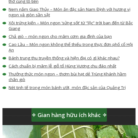
thờ cúng tổ tiên
Nem nắm Giao Thủy – Món ăn đặc sản Nam Định với hương vị
ngon và giòn sần sật
Xôi trứng kiến – Món ngon ‘sửng sốt’ từ “lộc” trời ban đến từ Bắc
Giang
Chả giò – món ngon cho mâm cơm gia đình của bạn
Cao Lầu – Món ngon không thể thiếu trong thực đơn phố cổ Hội
An
Bánh trung thu truyền thống và hiện đại có gì khác nhau?
Cách chuẩn bị mâm lễ giỗ tổ Hùng Vương chu đáo nhất
Thưởng thức món ngon – thơm bùi hạt dẻ Trùng Khánh hầm
chân giò
Nét tinh tế trong món bánh ướt, món đặc sản của Quảng Trị
✧ Gian hàng hữu ích khác ✧