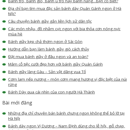
Bánh tro, bánh gio, bánh ú tro hay bánh nẳng…bạn có biết?
Địa chỉ bạn tìm mua đặc sản bánh dày Quán Gánh ngon ở Hà
Nội?
Câu chuyện bánh giầy gắn liền lịch sử dân tộc
Các món nhậu, đồ nhắm cực ngon với bia thỏa cơn nóng nực
mùa hè
Bánh giầy kẹp chả thơm ngon ở Sài Gòn
Hướng dẫn bạn làm bánh giầy giò cách thủy
Đặt mua bánh giầy ở đâu ngon và an toàn?
Mâm cỗ tiệc cưới đẹp hơn với bánh giầy Quán Gánh
Bánh giầy làng Gàu – Sản vật dâng vua Tổ
Cơm lam nếp nương – món cơm mang hương vị đặc biệt của núi
rừng
Bánh Dày qua cái nhìn của con người Hà Thành
Bài mới đăng
Những địa chỉ chuyên bán bánh chưng ngon không thể bỏ lỡ tại
Hà Nội
Bánh dày ngon Vị Dương – Nam Định dùng cho lễ hội, giỗ chạp,