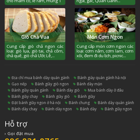
cho mâm cỗ, lễ rằm, mùng 1
ngải, gấc, Quán Gánh...
Giò Chả Vua
Món Cơm Ngon
Cung cấp giò chả ngon các
Cung cấp món cơm ngon các
loại: giò lụa, giò tai, chả cốm,
loại: cơm nắm, cơm lam, cơm
chả quế, giò chả Ước Lễ,...
xôi, đem đi du lịch, picnic...
địa chỉ mua bánh dày quán gánh
bánh giày quán gánh hà nội
gạo nếp
bánh giầy giò ngon
bánh dày mặn
bánh giầy quán gánh
bánh dày giò
mua bánh dày ở đâu
bánh giầy chay
bánh giầy giò
bánh giầy
đặt bánh giầy ngon ở hà nội
bánh chưng
bánh dày quán gánh
bánh dày chay
bánh dày ngon
bánh dày
bánh giầy ngon
Hỗ trợ
› Gọi đặt mua