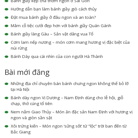
Bánh giầy kẹp chả thơm ngon ở Sài Gòn
Hướng dẫn bạn làm bánh giầy giò cách thủy
Đặt mua bánh giầy ở đâu ngon và an toàn?
Mâm cỗ tiệc cưới đẹp hơn với bánh giầy Quán Gánh
Bánh giầy làng Gàu – Sản vật dâng vua Tổ
Cơm lam nếp nương – món cơm mang hương vị đặc biệt của
núi rừng
Bánh Dày qua cái nhìn của con người Hà Thành
Bài mới đăng
Những địa chỉ chuyên bán bánh chưng ngon không thể bỏ lỡ
tại Hà Nội
Bánh dày ngon Vị Dương – Nam Định dùng cho lễ hội, giỗ
chạp, thờ cúng tổ tiên
Nem nắm Giao Thủy – Món ăn đặc sản Nam Định với hương vị
ngon và giòn sần sật
Xôi trứng kiến – Món ngon ‘sửng sốt’ từ “lộc” trời ban đến từ
Bắc Giang