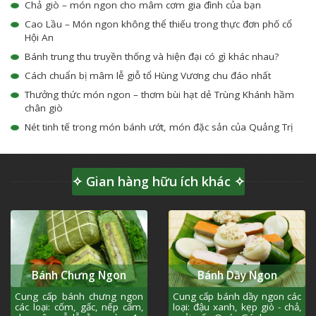
Chả giò – món ngon cho mâm cơm gia đình của bạn
Cao Lầu – Món ngon không thể thiếu trong thực đơn phố cổ
Hội An
Bánh trung thu truyền thống và hiện đại có gì khác nhau?
Cách chuẩn bị mâm lễ giỗ tổ Hùng Vương chu đáo nhất
Thưởng thức món ngon – thơm bùi hạt dẻ Trùng Khánh hầm
chân giò
Nét tinh tế trong món bánh ướt, món đặc sản của Quảng Trị
✧ Gian hàng hữu ích khác ✧
Bánh Chưng Ngon
Bánh Dầy Ngon
Cung cấp bánh chưng ngon
Cung cấp bánh dầy ngon các
các loại: cốm, gấc, nếp cẩm,
loại: đậu xanh, kẹp giò - chả,