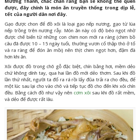
Mường Thanh, chắc chắn rằng bạn sẽ không thể quên
được, đây chính là món ăn truyền thống trong dịp lễ,
tết của người dân nơi đây.
Gạo được chon để đồ xôi là loại gạo nếp nương, gạo từ lúa
nếp trồng trên nương rẫy. Món ăn này có độ béo ngọt nhờ
được chế biến từ những con chim non mới ra ràng (chim bồ
câu đã được 10 – 15 ngày tuổi, thường vươn cổ thập thò ở tổ
và ra ràng để đón ăn mồi) nên thịt chim ngọt hơn, đậm đà
hơn khi ăn.
Xôi được đồ trong chõ gỗ đặc biệt, chín bằng hơi, mềm dẻo
chứ không dính tay, qua hai lần đồ mới dẻo thơm. Sau khi đồ
lần thứ nhất, người ta đổ ra rá rồi lấy đũa trải ra cho đều, để
một lúc sau lại cho vào chõ và tiếp tục đồ cho đến khi xôi chín
đều. Bằng cách đồ như vậy nên
cơm xôi
sau khi đồ rất mềm,
và dẻo để được rất lâu.