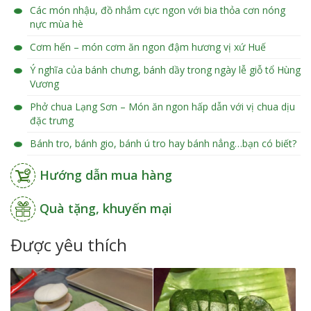
Các món nhậu, đồ nhắm cực ngon với bia thỏa cơn nóng
nực mùa hè
Cơm hến – món cơm ăn ngon đậm hương vị xứ Huế
Ý nghĩa của bánh chưng, bánh dầy trong ngày lễ giỗ tổ Hùng
Vương
Phở chua Lạng Sơn – Món ăn ngon hấp dẫn với vị chua dịu
đặc trưng
Bánh tro, bánh gio, bánh ú tro hay bánh nẳng…bạn có biết?
Hướng dẫn mua hàng
Quà tặng, khuyến mại
Được yêu thích