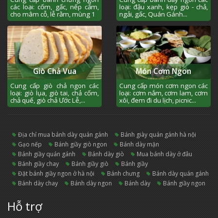
các loại: cốm, gấc, nếp cẩm,
loại: đậu xanh, kẹp giò - chả,
cho mâm cỗ, lễ rằm, mùng 1
ngải, gấc, Quán Gánh...
Giò Chả Vua
Món Cơm Ngon
Cung cấp giò chả ngon các
Cung cấp món cơm ngon các
loại: giò lụa, giò tai, chả cốm,
loại: cơm nắm, cơm lam, cơm
chả quế, giò chả Ước Lễ,...
xôi, đem đi du lịch, picnic...
địa chỉ mua bánh dày quán gánh
bánh giày quán gánh hà nội
gạo nếp
bánh giầy giò ngon
bánh dày mặn
bánh giầy quán gánh
bánh dày giò
mua bánh dày ở đâu
bánh giầy chay
bánh giầy giò
bánh giầy
đặt bánh giầy ngon ở hà nội
bánh chưng
bánh dày quán gánh
bánh dày chay
bánh dày ngon
bánh dày
bánh giầy ngon
Hỗ trợ