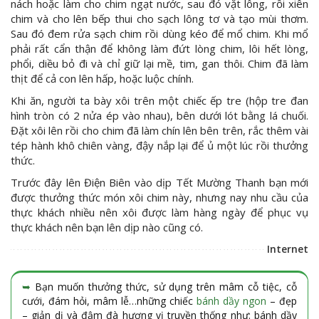
nách hoặc làm cho chim ngạt nước, sau đó vặt lông, rồi xiên
chim và cho lên bếp thui cho sạch lông tơ và tạo mùi thơm.
Sau đó đem rửa sạch chim rồi dùng kéo để mổ chim. Khi mổ
phải rất cẩn thận để không làm đứt lòng chim, lôi hết lòng,
phổi, diều bỏ đi và chỉ giữ lại mề, tim, gan thôi. Chim đã làm
thịt để cả con lên hấp, hoặc luộc chính.
Khi ăn, người ta bày xôi trên một chiếc ếp tre (hộp tre đan
hình tròn có 2 nửa ép vào nhau), bên dưới lót bằng lá chuối.
Đặt xôi lên rồi cho chim đã làm chín lên bên trên, rắc thêm vài
tép hành khô chiên vàng, đậy nắp lại để ủ một lúc rồi thưởng
thức.
Trước đây lên Điện Biên vào dịp Tết Mường Thanh bạn mới
được thưởng thức món xôi chim này, nhưng nay nhu cầu của
thực khách nhiều nên xôi được làm hàng ngày để phục vụ
thực khách nên bạn lên dịp nào cũng có.
Internet
➥
Bạn muốn thưởng thức, sử dụng trên mâm cỗ tiệc, cỗ
cưới, đám hỏi, mâm lễ…những chiếc
bánh dầy ngon
– đẹp
– giản dị và đậm đà hương vị truyền thống như: bánh dầy