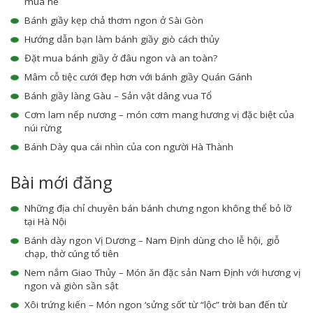
mùa hè
Bánh giầy kẹp chả thơm ngon ở Sài Gòn
Hướng dẫn bạn làm bánh giầy giò cách thủy
Đặt mua bánh giầy ở đâu ngon và an toàn?
Mâm cỗ tiệc cưới đẹp hơn với bánh giầy Quán Gánh
Bánh giầy làng Gàu – Sản vật dâng vua Tổ
Cơm lam nếp nương – món cơm mang hương vị đặc biệt của
núi rừng
Bánh Dày qua cái nhìn của con người Hà Thành
Bài mới đăng
Những địa chỉ chuyên bán bánh chưng ngon không thể bỏ lỡ
tại Hà Nội
Bánh dày ngon Vị Dương – Nam Định dùng cho lễ hội, giỗ
chạp, thờ cúng tổ tiên
Nem nắm Giao Thủy – Món ăn đặc sản Nam Định với hương vị
ngon và giòn sần sật
Xôi trứng kiến – Món ngon ‘sửng sốt’ từ “lộc” trời ban đến từ