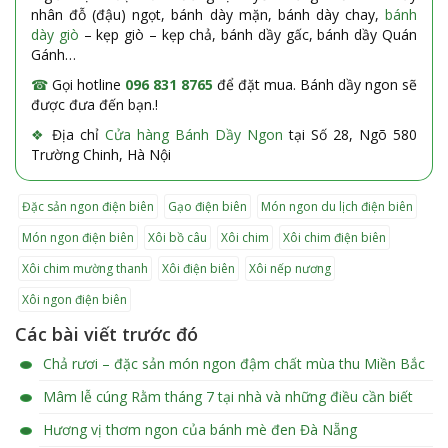
nhân đỗ (đậu) ngọt, bánh dày mặn, bánh dày chay,
bánh
dày giò
– kẹp giò – kẹp chả, bánh dầy gấc, bánh dầy Quán
Gánh…
☎
Gọi hotline
096 831 8765
để đặt mua. Bánh dầy ngon sẽ
được đưa đến bạn.!
❖
Địa chỉ
Cửa hàng Bánh Dầy Ngon
tại Số 28, Ngõ 580
Trường Chinh, Hà Nội
đặc sản ngon điện biên
gạo điện biên
món ngon du lịch điện biên
món ngon điện biên
xôi bồ câu
xôi chim
xôi chim điện biên
xôi chim mường thanh
xôi điện biên
xôi nếp nương
xôi ngon điện biên
Các bài viết trước đó
Chả rươi – đặc sản món ngon đậm chất mùa thu Miền Bắc
Mâm lễ cúng Rằm tháng 7 tại nhà và những điều cần biết
Hương vị thơm ngon của bánh mè đen Đà Nẵng